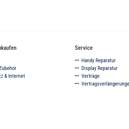
nkaufen
Service
s
Handy Reparatur
Zubehör
Display Reparatur
z & Internet
Verträge
Vertragsverlängerung